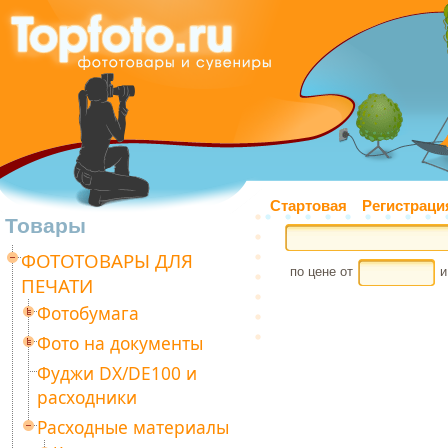
Стартовая
Регистраци
Товары
ФОТОТОВАРЫ ДЛЯ
по цене от
и
ПЕЧАТИ
Фотобумага
Фото на документы
Фуджи DX/DE100 и
расходники
Расходные материалы