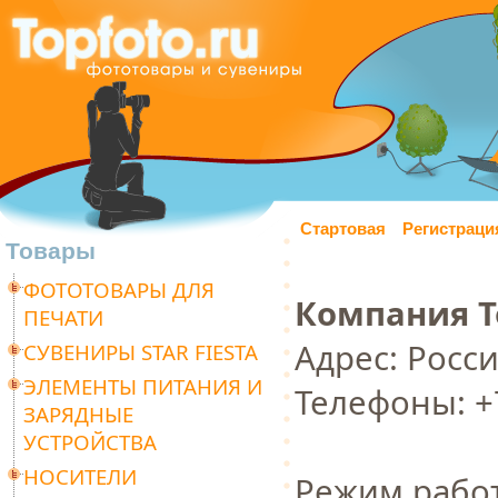
Стартовая
Регистраци
Товары
ФОТОТОВАРЫ ДЛЯ
Компания 
ПЕЧАТИ
Адрес: Росси
СУВЕНИРЫ STAR FIESTA
ЭЛЕМЕНТЫ ПИТАНИЯ И
Телефоны: +7
ЗАРЯДНЫЕ
УСТРОЙСТВА
НОСИТЕЛИ
Режим рабо