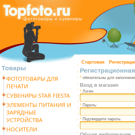
Стартовая
Регистраци
Товары
Регистрационна
ФОТОТОВАРЫ ДЛЯ
*
обязательны для заполнени
Вход в магазин
ПЕЧАТИ
*
Логин:
СУВЕНИРЫ STAR FIESTA
ЭЛЕМЕНТЫ ПИТАНИЯ И
*
Пароль:
ЗАРЯДНЫЕ
УСТРОЙСТВА
*
Подтвердите пароль:
НОСИТЕЛИ
Общая информация