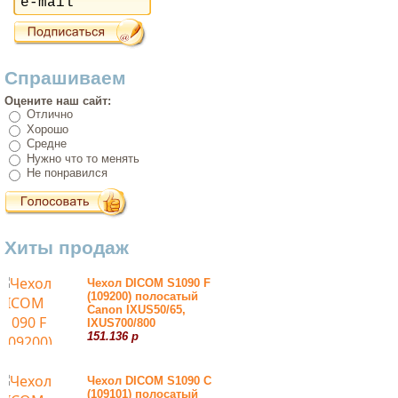
Спрашиваем
Оцените наш сайт:
Отлично
Хорошо
Средне
Нужно что то менять
Не понравился
Хиты продаж
Чехол DICOM S1090 F
(109200) полосатый
Canon IXUS50/65,
IXUS700/800
151.136 р
Чехол DICOM S1090 С
(109101) полосатый