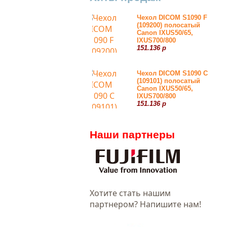
Чехол DICOM S1090 F
(109200) полосатый
Canon IXUS50/65,
IXUS700/800
151.136 р
Чехол DICOM S1090 С
(109101) полосатый
Canon IXUS50/65,
IXUS700/800
151.136 р
Наши партнеры
Хотитe стать нашим
партнером? Напишите нам!