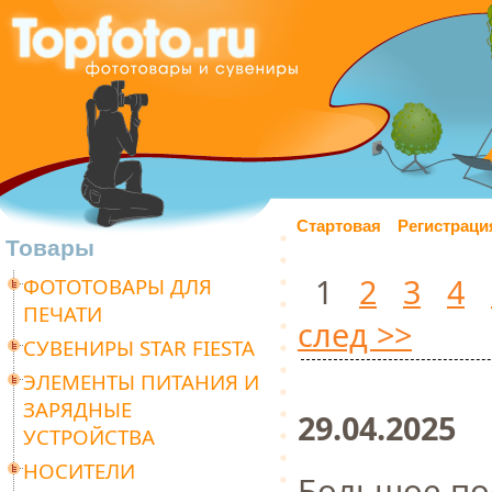
Стартовая
Регистраци
Товары
1
2
3
4
ФОТОТОВАРЫ ДЛЯ
ПЕЧАТИ
след >>
СУВЕНИРЫ STAR FIESTA
ЭЛЕМЕНТЫ ПИТАНИЯ И
ЗАРЯДНЫЕ
29.04.2025
УСТРОЙСТВА
НОСИТЕЛИ
Большое по