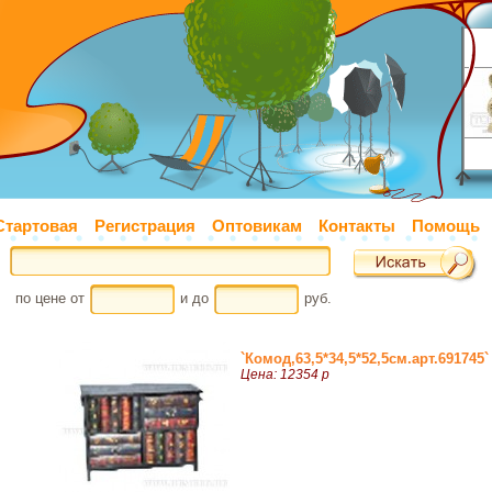
Стартовая
Регистрация
Оптовикам
Контакты
Помощь
по цене от
и до
руб.
`Комод,63,5*34,5*52,5см.арт.691745`
Цена: 12354 р