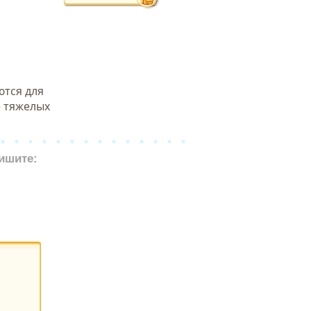
ются для
е тяжелых
ишите: