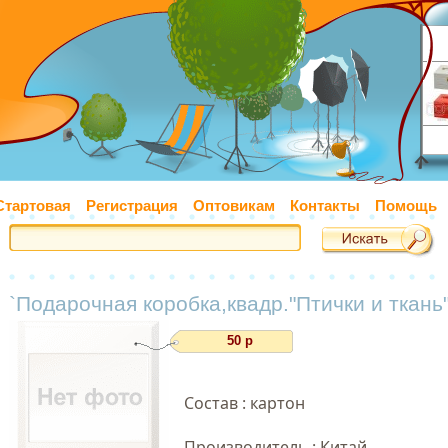
Стартовая
Регистрация
Оптовикам
Контакты
Помощь
`Подарочная коробка,квадр."Птички и ткань"
50 р
Состав : картон
Производитель : Китай