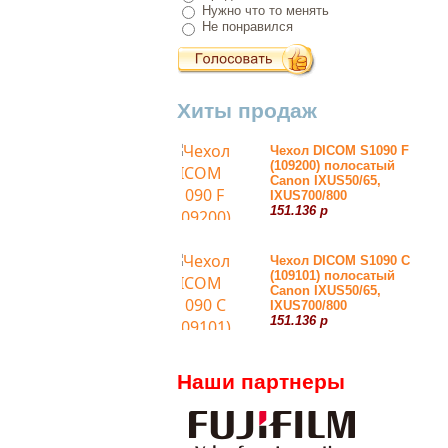
Нужно что то менять
Не понравился
Хиты продаж
Чехол DICOM S1090 F
(109200) полосатый
Canon IXUS50/65,
IXUS700/800
151.136 р
Чехол DICOM S1090 С
(109101) полосатый
Canon IXUS50/65,
IXUS700/800
151.136 р
Наши партнеры