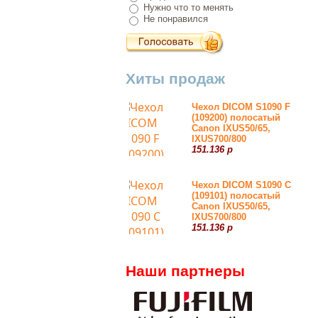
Нужно что то менять
Не понравился
Хиты продаж
Чехол DICOM S1090 F
(109200) полосатый
Canon IXUS50/65,
IXUS700/800
151.136 р
Чехол DICOM S1090 С
(109101) полосатый
Canon IXUS50/65,
IXUS700/800
151.136 р
Наши партнеры