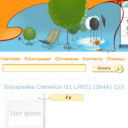
Стартовая
Регистрация
Оптовикам
Контакты
Помощь
`Батарейка Camelion G1 LR621 (364A) (10)`
2 р