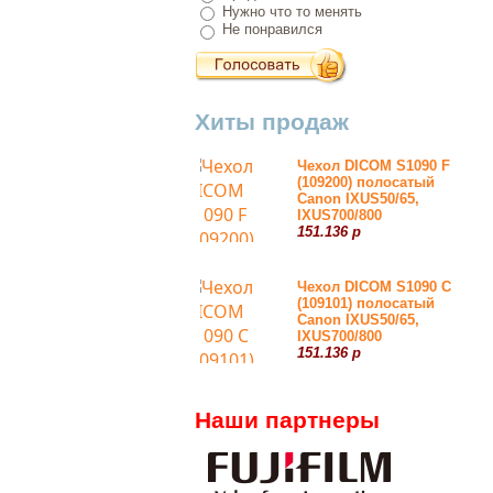
Нужно что то менять
Не понравился
Хиты продаж
Чехол DICOM S1090 F
(109200) полосатый
Canon IXUS50/65,
IXUS700/800
151.136 р
Чехол DICOM S1090 С
(109101) полосатый
Canon IXUS50/65,
IXUS700/800
151.136 р
Наши партнеры