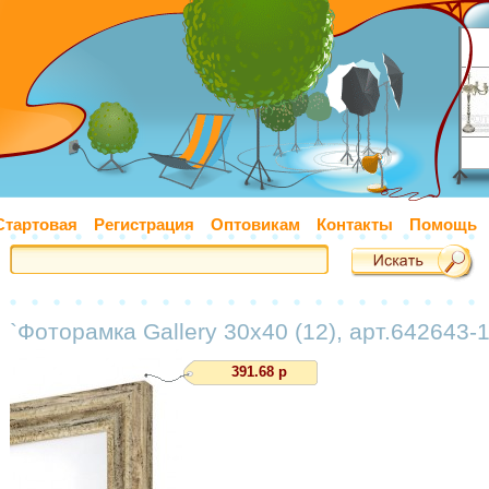
Стартовая
Регистрация
Оптовикам
Контакты
Помощь
`Фоторамка Gallery 30х40 (12), арт.642643-1
391.68 р