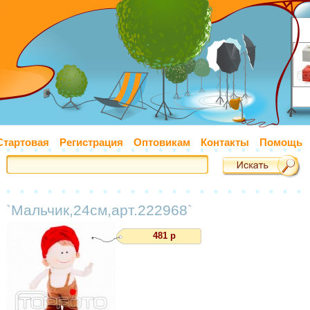
Стартовая
Регистрация
Оптовикам
Контакты
Помощь
`Мальчик,24см,арт.222968`
481 р