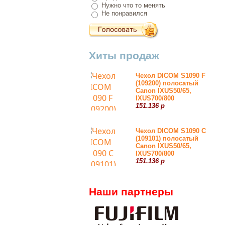
Нужно что то менять
Не понравился
Хиты продаж
Чехол DICOM S1090 F
(109200) полосатый
Canon IXUS50/65,
IXUS700/800
151.136 р
Чехол DICOM S1090 С
(109101) полосатый
Canon IXUS50/65,
IXUS700/800
151.136 р
Наши партнеры